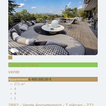
Coup de coeur
vente
Appartement
6 400 000,00 €
271 m²
4
4
1
2882 - Vente Appartement - 7 pièces - 271