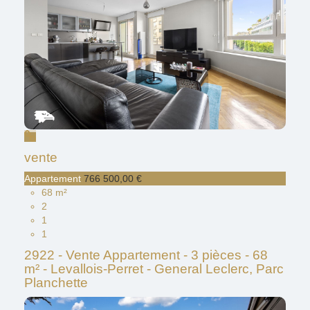
vente
Appartement
766 500,00 €
68 m²
2
1
1
2922 - Vente Appartement - 3 pièces - 68
m² - Levallois-Perret - General Leclerc, Parc
Planchette